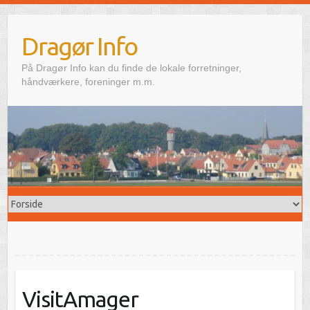
Skip
to
Dragør Info
content
På Dragør Info kan du finde de lokale forretninger,
håndværkere, foreninger m.m.
VisitAmager