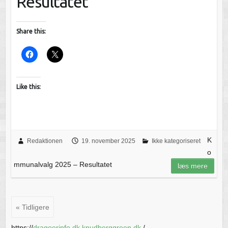
Resultatet
Share this:
Like this:
K
Redaktionen
19. november 2025
Ikke kategoriseret
o
mmunalvalg 2025 – Resultatet
læs mere
« Tidligere
https://
dragoerinfo.dk.knudberggreen.dk
/