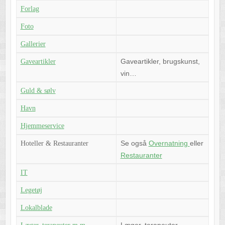
Forlag
Foto
Gallerier
Gaveartikler, brugskunst,
Gaveartikler
vin…
Guld & sølv
Havn
Hjemmeservice
Se også
Overnatning
eller
Hoteller & Restauranter
Restauranter
IT
Legetøj
Lokalblade
Læger, terapeuter,