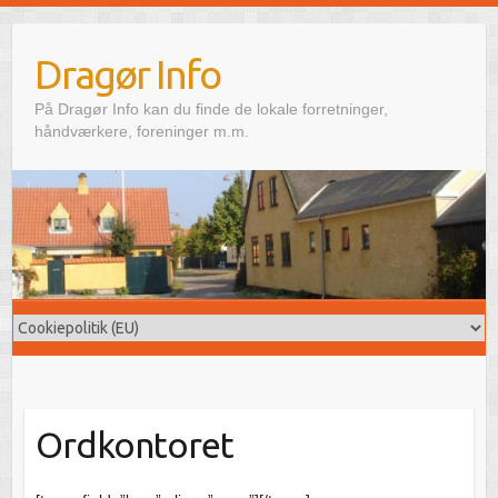
Skip
to
Dragør Info
content
På Dragør Info kan du finde de lokale forretninger,
håndværkere, foreninger m.m.
Ordkontoret