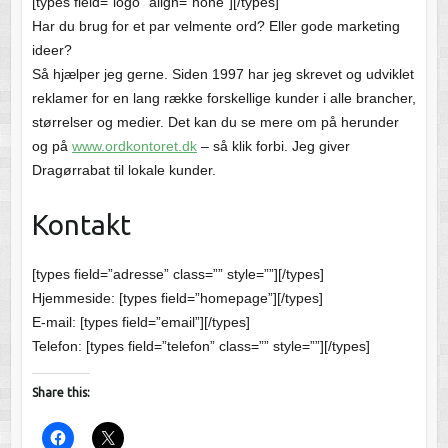
[types field=”logo” align=”none”][/types]
Har du brug for et par velmente ord? Eller gode marketing
ideer?
Så hjælper jeg gerne. Siden 1997 har jeg skrevet og udviklet
reklamer for en lang række forskellige kunder i alle brancher,
størrelser og medier. Det kan du se mere om på herunder
og på
www.ordkontoret.dk
– så klik forbi. Jeg giver
Dragørrabat til lokale kunder.
Kontakt
[types field=”adresse” class=”” style=””][/types]
Hjemmeside: [types field=”homepage”][/types]
E-mail: [types field=”email”][/types]
Telefon: [types field=”telefon” class=”” style=””][/types]
Share this: