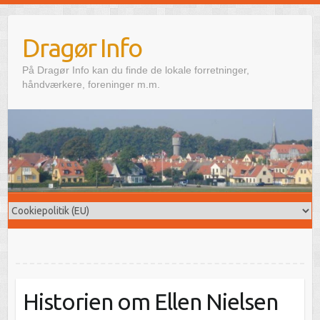
Skip
to
Dragør Info
content
På Dragør Info kan du finde de lokale forretninger,
håndværkere, foreninger m.m.
Historien om Ellen Nielsen