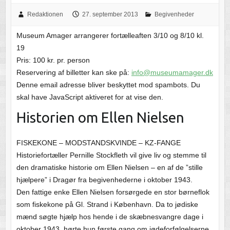
Redaktionen
27. september 2013
Begivenheder
Museum Amager arrangerer fortælleaften 3/10 og 8/10 kl.
19
Pris: 100 kr. pr. person
Reservering af billetter kan ske på:
info@museumamager.dk
Denne email adresse bliver beskyttet mod spambots. Du
skal have JavaScript aktiveret for at vise den.
Historien om Ellen Nielsen
FISKEKONE – MODSTANDSKVINDE – KZ-FANGE
Historiefortæller Pernille Stockfleth vil give liv og stemme til
den dramatiske historie om Ellen Nielsen – en af de ”stille
hjælpere” i Dragør fra begivenhederne i oktober 1943.
Den fattige enke Ellen Nielsen forsørgede en stor børneflok
som fiskekone på Gl. Strand i København. Da to jødiske
mænd søgte hjælp hos hende i de skæbnesvangre dage i
oktober 1943, hørte hun første gang om jødeforfølgelserne,