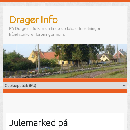
Skip
to
Dragør Info
content
På Dragør Info kan du finde de lokale forretninger,
håndværkere, foreninger m.m.
Julemarked på