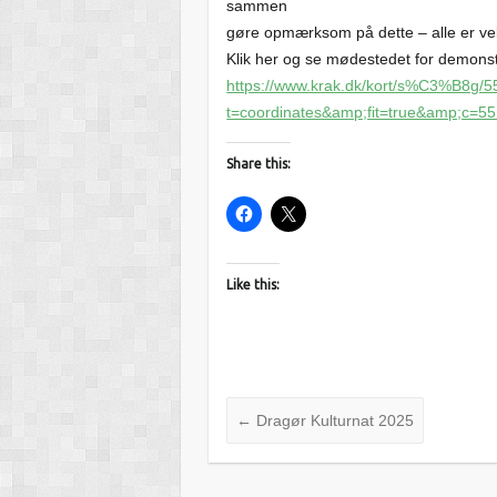
sammen
gøre opmærksom på dette – alle er v
Klik her og se mødestedet for demonst
https://www.krak.dk/kort/s%C3%B8g
t=coordinates&amp;fit=true&amp;c=5
Share this:
Like this:
←
Dragør Kulturnat 2025