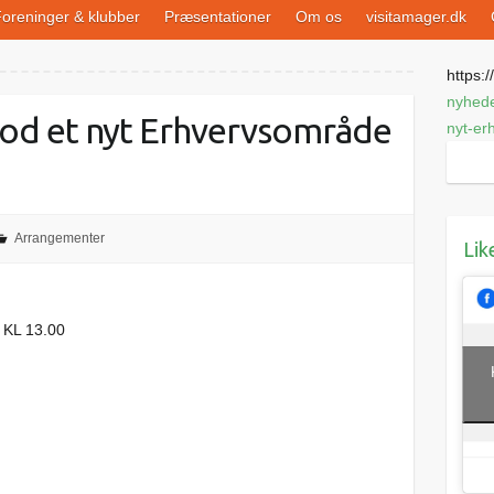
oreninger & klubber
Præsentationer
Om os
visitamager.dk
https://
nyhed
od et nyt Erhvervsområde
nyt-er
Arrangementer
Lik
KL 13.00