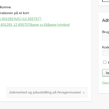
elkomne.
rationen på et kort:
/55.601281%2C+12.655757?
Adm
5.601281,12.655757&amp;z=16&amp;l=hybrid
Bru
Kod
H
Gle
Julemarked og juleudstilling på Amagermuseet
→