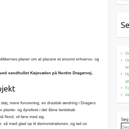
Se
Dr
litikernes planer om at placere et enormt erhvervs- og
Om
lø
ved vandhullet Køjevælen på Nordre Dragørvej.
Hj
ge
ojekt
Fa
Ak
e støj, mere forurening, en drastisk ændring i Dragørs
r plante- og dyrelivet i det åbne landskab.
å Nord, vil føre med sig.
Søg
r, så mød glad op til demonstrationen, og lad os