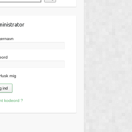
inistrator
gernavn
eord
usk mig
mt kodeord ?