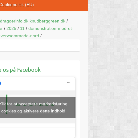
Cookiepolitik (EU)
dragoerinfo.dk.knudberggreen.dk
/
er
/
2025
/
11
/
demonstration-mod-et-
hvervsomraade-nord
/
e os på Facebook
Klik for at acceptere markedsføring
Like os på Facebook
cookies og aktivere dette indhold